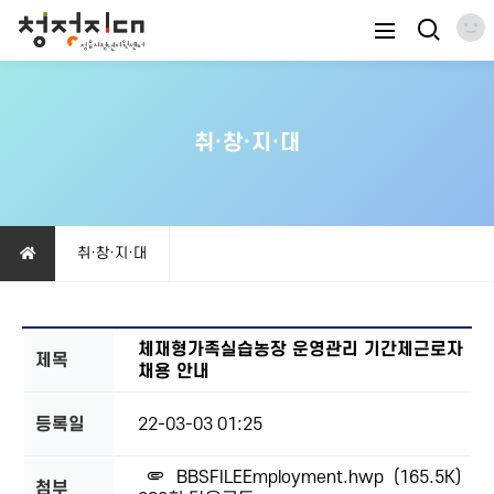
취·창·지·대
취·창·지·대
체재형가족실습농장 운영관리 기간제근로자
제목
채용 안내
등록일
22-03-03 01:25
BBSFILEEmployment.hwp
(165.5K)
첨부