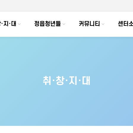
·지·대
정읍청년들
커뮤니티
센터
취·창·지·대