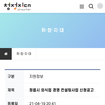
취·창·지·대
취·창·지·대
구분
지원정보
제목
정읍시 외식업 경영 컨설팅사업 신청공고
등록일
21-04-19 20:41