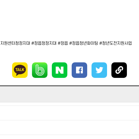
년지원센터청정지대 #정읍청정지대 #정읍 #정읍청년화이팅 #청년도전지원사업