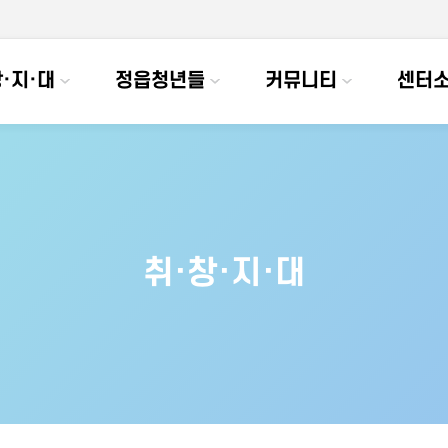
·지·대
정읍청년들
커뮤니티
센터
취·창·지·대