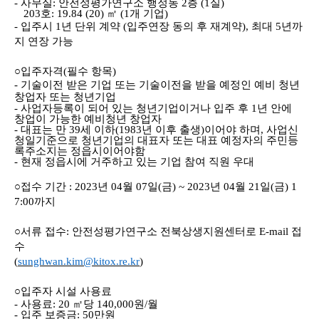
-
사무실
:
안전성평가연구소 행정동
2
층
(1
실
)
203
호
: 19.84 (20)
㎡
(1
개 기업
)
-
입주시
1
년 단위 계약
(
입주연장 동의 후 재계약
),
최대
5
년까
지 연장 가능
○
입주자격
(
필수 항목
)
-
기술이전 받은 기업 또는 기술이전을 받을 예정인 예비 청년
창업자 또는 청년기업
-
사업자등록이 되어 있는 청년기업이거나 입주 후
1
년 안에
창업이 가능한 예비청년 창업자
-
대표는 만
39
세 이하
(1983
년 이후 출생
)
이어야 하며
,
사업신
청일기준으로 청년기업의 대표자 또는 대표 예정자의 주민등
록주소지는 정읍시이어야함
-
현재 정읍시에 거주하고 있는 기업 참여 직원 우대
○
접수 기간
: 2023
년
04
월 07
일
(금
) ~ 2023
년
04
월 21
일
(금
) 1
7:00
까지
○
서류 접수
:
안전성평가연구소 전북상생지원센터로
E-mail
접
수
(
sunghwan.kim@kitox.re.kr
)
○
입주자 시설 사용료
-
사용료
: 20
㎡
당
140,000
원
/
월
-
입주 보증금
: 50
만원