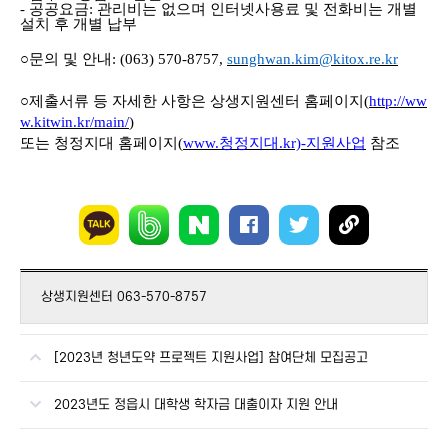
-
공공요금
:
관리비는 없으며 인터넷사용료 및 전화비는 개별
설치 후 개별 납부
○
문의 및 안내
:
(063) 570-8757,
sunghwan.kim@kitox.re.kr
○
제출서류 등 자세한 사항은 상생지원센터 홈페이지
(
http://ww
w.kitwin.kr/main/
)
또는 청정지대 홈페이지
(
www.
청정지대
.kr)-
지원사업
참조
상생지원센터 063-570-8757
[2023년 청년도약 프로젝트 지원사업] 참여단체 모집공고
2023년도 정읍시 대학생 학자금 대출이자 지원 안내