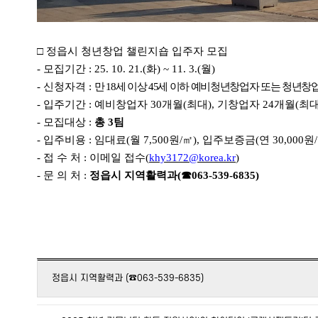
□
정읍시 청년창업 챌린지숍 입주자 모집
-
모집기간
: 25. 10. 21.(
화
) ~ 11. 3.(
월
)
-
신청자격
:
만
18
세 이상
45
세 이하 예비청년창업자 또는 청년창
-
입주기간
:
예비창업자
30
개월
(
최대
),
기창업자
24
개월
(
최
-
모집대상
:
총
3
팀
-
입주비용
:
임대료
(
월
7,500
원
/
㎡
),
입주보증금
(
연
30,000
원
/
-
접 수 처
:
이메일 접수
(
khy3172@korea.kr
)
-
문 의 처
:
정읍시 지역활력과
(
☎
063-539-6835)
정읍시 지역활력과 (☎063-539-6835)