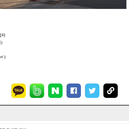
업자
대
)
㎡
)