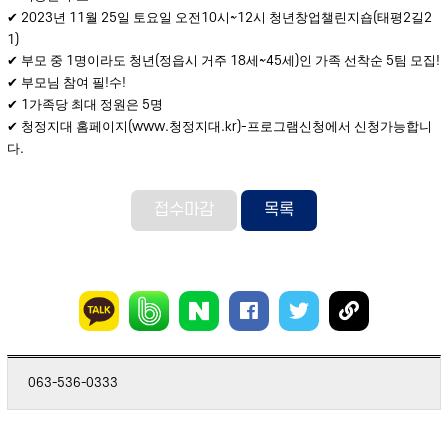
2023
11
25
10
~12
(
2
2
✔
년
월
일 토요일 오전
시
시 청년창업챌린지숍
태평
길
1)
1
(
18
~45
)
5
!
✔
부모 중
명이라도 청년
정읍시 거주
세
세
인 가족 선착순
팀 모집
!
!
✔
부모님 참여 필
수
1
5
✔
가족당 최대 정원은
명
(www.
.kr)-
✔
청정지대 홈페이지
청정지대
프로그램신청에서 신청가능합니
.
다
접수마감
목록
063-536-0333