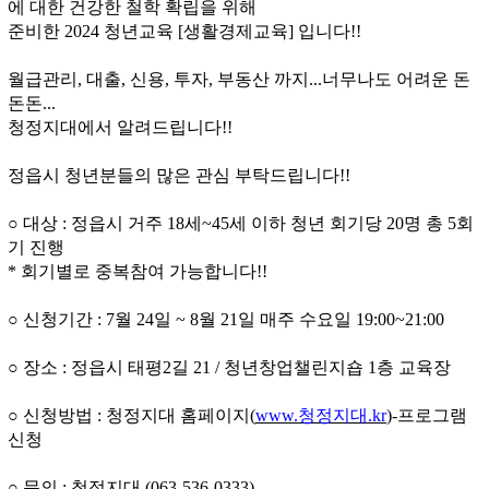
에 대한 건강한 철학 확립을 위해
준비한
2024
청년교육
[
생활경제교육
]
입니다
!!
월급관리
,
대출
,
신용
,
투자
,
부동산 까지
...
너무나도 어려운 돈
돈돈
...
청정지대에서 알려드립니다
!!
정읍시 청년분들의 많은 관심 부탁드립니다
!!
○
대상
:
정읍시 거주
18
세
~45
세 이하 청년 회기당
20
명 총
5
회
기 진행
*
회기별로 중복참여 가능합니다
!!
○ 신청
기간
: 7
월
24
일
~ 8
월
21
일 매주 수요일
19:00~21:00
○
장소
:
정읍시 태평
2
길
21 /
청년창업챌린지숍
1
층 교육장
○
신청방법
:
청정지대 홈페이지
(
www.
청정지대
.kr
)-
프로그램
신청
○
문의
:
청정지대
(063-536-0333)