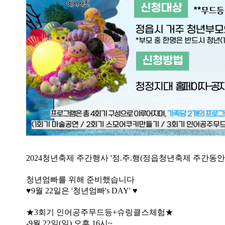
2024청년축제 주간행사 '정.주.행(정읍청년축제 주간동
청년엄빠를 위해 준비했습니다
♥9월 22일은 '청년엄빠's DAY' ♥
★3회기 인어공주무드등+슈링클스체험★
-9월 22일(일) 오후 16시~