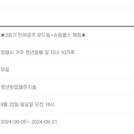
★3회기 인어공주 무드등+슈링클스 체험★
정읍시 거주 청년엄빠 및 자녀 10가족
무료
청년창업챌린지숍
9월 22일 일요일 오전 16시
2024-09-05 ~ 2024-09-21