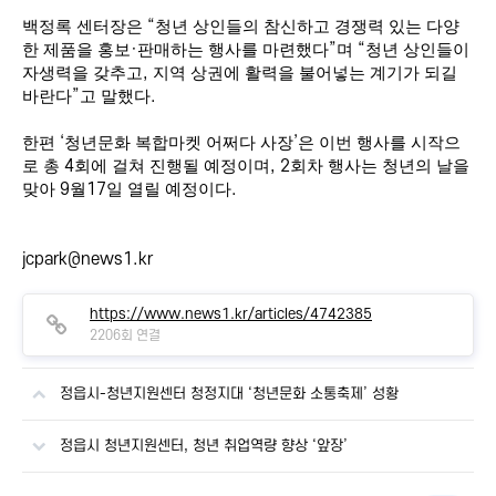
백정록 센터장은
“
청년 상인들의 참신하고 경쟁력 있는 다양
한 제품을 홍보
·
판매하는 행사를 마련했다
”
며
“
청년 상인들이
자생력을 갖추고
,
지역 상권에 활력을 불어넣는 계기가 되길
바란다
”
고 말했다
.
한편
‘
청년문화 복합마켓 어쩌다 사장
’
은 이번 행사를 시작으
로 총
4
회에 걸쳐 진행될 예정이며
, 2
회차 행사는 청년의 날을
맞아
9
월
17
일 열릴 예정이다
.
jcpark@news1.kr
https://www.news1.kr/articles/4742385
2206회 연결
정읍시-청년지원센터 청정지대 ‘청년문화 소통축제’ 성황
정읍시 청년지원센터, 청년 취업역량 향상 ‘앞장’