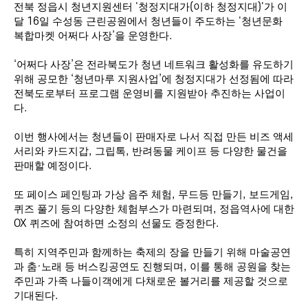
전북 정읍시 청년지원센터
'
청정지대가
(
이하 청정지대
)'
가 이
달
16
일 수성동 근린공원에서 청년들이 주도하는
'
청년문화
복합마켓 어쩌다 사장
’
을 운영한다
.
‘
어쩌다 사장
’
은 전라북도가 청년 네트워크 활성화를 유도하기
위해 공모한
‘
청년마루 지원사업
’
에 청정지대가 선정됨에 따라
전북도로부터 프로그램 운영비를 지원받아 추진하는 사업이
다
.
이번 행사에서는 청년들이 판매자로 나서 직접 만든 비즈 액세
서리와 카드지갑
,
그립톡
,
반려동물 케이프 등 다양한 물건을
판매할 예정이다
.
또 페이스 페인팅과 가상 음주 체험
,
무드등 만들기
,
보드게임
,
퀴즈 풀기 등의 다양한 체험부스가 마련되며
,
정읍역사에 대한
OX
퀴즈에 참여하면 소정의 선물도 증정한다
.
특히 지역주민과 함께하는 축제의 장을 만들기 위해 마술공연
과 춤
·
노래 등 버스킹공연도 진행되며
,
이를 통해 공원을 찾는
주민과 가족 나들이객에게 다채로운 볼거리를 제공할 것으로
기대된다
.